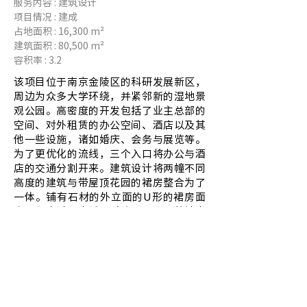
服务内容 : 建筑设计
项目情况 : 建成
占地面积 : 16,300 m²
建筑面积 : 80,500 m²
容积率 : 3.2
该项目位于南京金陵区的科研发展新区，
周边为众多大学环绕，并紧邻新的湿地景
观公园。高密度的开发包括了业主总部的
空间、对外租赁的办公空间、酒店以及其
他一些设施，诸如婚庆、会务与展览等。
为了更优化的流线，三个入口将办公与酒
店的交通分割开来。建筑设计将两幢不同
高度的建筑与带屋顶花园的裙房整合为了
一体。铺有石材的外立面的U形的裙房面
向一条小溪，小溪面对路面，这里将被当
做今后的酒店主入口。多角形的建筑最大
限度地为酒店与总部大楼提供了周边环境
中最佳的景观。动态的建筑设计将该项目
打造成了绕越路沿线最为引人注目的地标
性建筑，成为该区域未来的代表性的项
目。