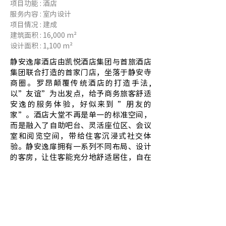
项目功能 : 酒店
服务内容 : 室内设计
项目情况 : 建成
建筑面积 : 16,000 m²
设计面积 : 1,100 m²
静安逸扉酒店由凯悦酒店集团与首旅酒店
集团联合打造的首家门店，坐落于静安寺
商圈。罗昂颠覆传统酒店的打造手法,
以”友谊”为出发点，给予商务旅客舒适
安逸的服务体验，好似来到 ”朋友的
家”。酒店大堂不再是单一的标准空间，
而是融入了自助吧台、灵活座位区、会议
室和阅览空间，带给住客沉浸式社交体
验。静安逸扉拥有一系列不同布局、设计
的客房，让住客能充分地舒适居住，自在
体验。惬意自在氛围融入产品体验、实用
哲学融入设计美学，目前多家逸扉酒店已
在中国大陆陆续开业，未来五年将在更多
一二线城市广泛布点，深耕中国市场，并
逐步走向海外。