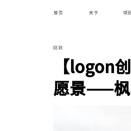
首页
关于
项
回到
【logo
愿景——枫林