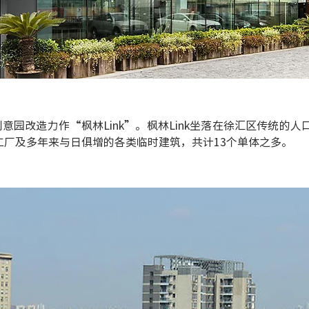
创意园改造力作“枫林Link”。枫林Link坐落在徐汇区传统的
工厂及多年来与日俱增的各类临时建筑，共计13个单体之多。