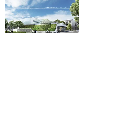
改造后的园区采用了简洁现代的建筑
设计，清理原有违章搭建，优化道路
系统与交通流线，重塑绿色公共空
间。生态停车场设计传达出绿色高品
质的形象。建筑立面在展现现代气息
的同时传承和优化了工业特色，建筑
内部增加垂直交通核，优化布局。升
级后的淡水河畔产业园满足新型创新
产业的需求，实现了从老旧园区到现
代灵活办公场所的转身。
项目示范区已于2020年10月正式开