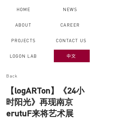
HOME
NEWS
ABOUT
CAREER
PROJECTS
CONTACT US
LOGON LAB
中文
Back
【logARTon】《24小
时阳光》再现南京
erutuF来将艺术展