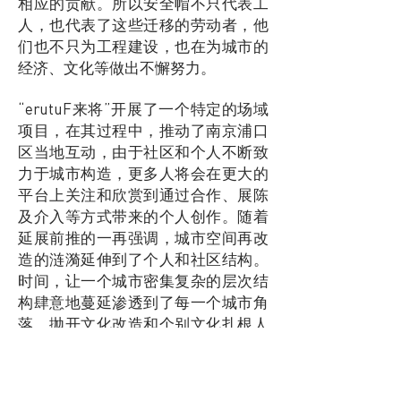
相应的贡献。所以安全帽不只代表工
人，也代表了这些迁移的劳动者，他
们也不只为工程建设，也在为城市的
经济、文化等做出不懈努力。
“erutuF来将”开展了一个特定的场域
项目，在其过程中，推动了南京浦口
区当地互动，由于社区和个人不断致
力于城市构造，更多人将会在更大的
平台上关注和欣赏到通过合作、展陈
及介入等方式带来的个人创作。随着
延展前推的一再强调，城市空间再改
造的涟漪延伸到了个人和社区结构。
时间，让一个城市密集复杂的层次结
构肆意地蔓延渗透到了每一个城市角
落。抛开文化改造和个别文化扎根人
心而带来的个人悲剧等不说，中产阶
级化的号召在各个方面得到了积极响
应。呈现给居民们的是，如果他们能