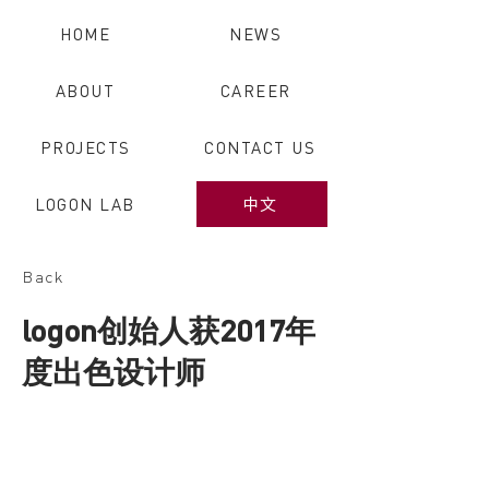
HOME
NEWS
ABOUT
CAREER
PROJECTS
CONTACT US
LOGON LAB
中文
Back
logon创始人获2017年
度出色设计师